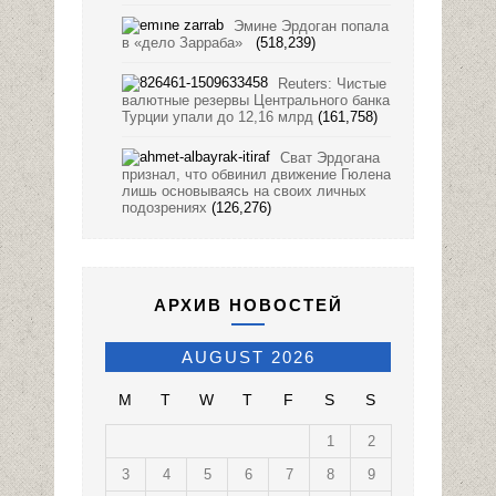
Эмине Эрдоган попала
в «дело Зарраба»
(518,239)
Reuters: Чистые
валютные резервы Центрального банка
Турции упали до 12,16 млрд
(161,758)
Сват Эрдогана
признал, что обвинил движение Гюлена
лишь основываясь на своих личных
подозрениях
(126,276)
АРХИВ НОВОСТЕЙ
AUGUST 2026
M
T
W
T
F
S
S
1
2
3
4
5
6
7
8
9