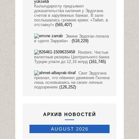
Кылычдароглу предъявил
доказательства наличия у Эрдогана
счетов в зарубежных банках. В зале
послышались громкие крики: «Тайип, в
отставку!»
(565,407)
Эмине Эрдоган попала
в «дело Зарраба»
(518,229)
Reuters: Чистые
валютные резервы Центрального банка
Турции упали до 12,16 млрд
(161,745)
Сват Эрдогана
признал, что обвинил движение Гюлена
лишь основываясь на своих личных
подозрениях
(126,252)
АРХИВ НОВОСТЕЙ
AUGUST 2026