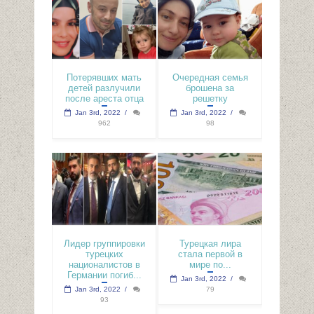
Потерявших мать
Очередная семья
детей разлучили
брошена за
после ареста отца
решетку
Jan 3rd, 2022
/
Jan 3rd, 2022
/
962
98
Лидер группировки
Турецкая лира
турецких
стала первой в
националистов в
мире по...
Германии погиб...
Jan 3rd, 2022
/
Jan 3rd, 2022
/
79
93