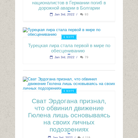
националистов в Германии погиб в
дорожной аварии в Болгарии
Jan 3rd, 2022
/
93
В МИРЕ
Турецкая лира стала первой в мире по
обесцениванию
Jan 3rd, 2022
/
79
В МИРЕ
Сват Эрдогана признал,
что обвинил движение
Гюлена лишь основываясь
на своих личных
подозрениях
Jan 3rd, 2022
/
4,119