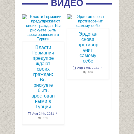
ВИДЕО
дый
Эрдоган
ий в
снова
Быв
ции
противор
Власти
суд
т за
ечит
Германии
Мин
той
самому
предупре
юст
ости
себе
ждают
заст
, 2021
/
Aug 17th, 2021
/
своих
ме
67
186
граждан:
скача
Вы
испо
рискуете
ат
быть
ByL
арестован
Jul 30t
ными в
Турции
Aug 24th, 2021
/
655