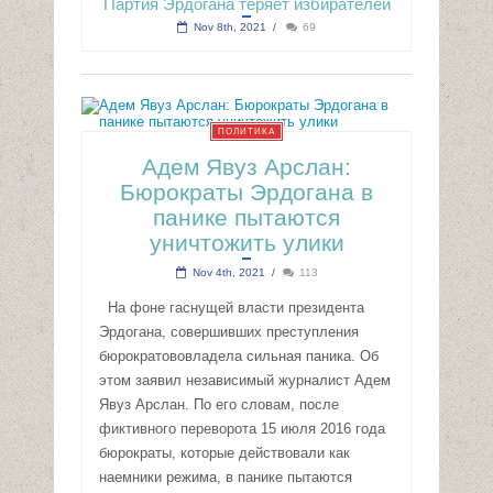
Партия Эрдогана теряет избирателей
Nov 8th, 2021
/
69
ПОЛИТИКА
Адем Явуз Арслан:
Бюрократы Эрдогана в
панике пытаются
уничтожить улики
Nov 4th, 2021
/
113
На фоне гаснущей власти президента
Эрдогана, совершивших преступления
бюрократововладела сильная паника. Об
этом заявил независимый журналист Адем
Явуз Арслан. По его словам, после
фиктивного переворота 15 июля 2016 года
бюрократы, которые действовали как
наемники режима, в панике пытаются