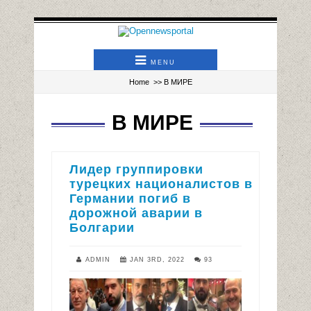
MENU
Home
>>
В МИРЕ
В МИРЕ
Лидер группировки
турецких националистов в
Германии погиб в
дорожной аварии в
Болгарии
ADMIN
JAN 3RD, 2022
93