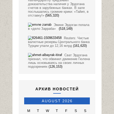
Кылычдароглу предъявил
доказательства наличия у Эрдогана
счетов в зарубежных банках. В зале
послышались громкие крики: «Тайип, в
отставку!»
(565,320)
Эмине Эрдоган попала
в «дело Зарраба»
(518,149)
Reuters: Чистые
валютные резервы Центрального банка
Турции упали до 12,16 млрд
(161,620)
Сват Эрдогана
признал, что обвинил движение Гюлена
лишь основываясь на своих личных
подозрениях
(126,153)
АРХИВ НОВОСТЕЙ
AUGUST 2026
M
T
W
T
F
S
S