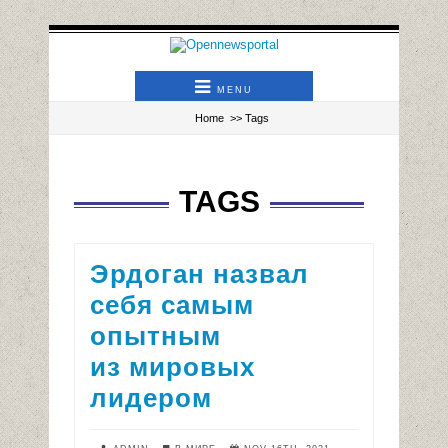
MENU
Home
>> Tags
TAGS
Эрдоган назвал
себя самым
опытным
из мировых
лидером