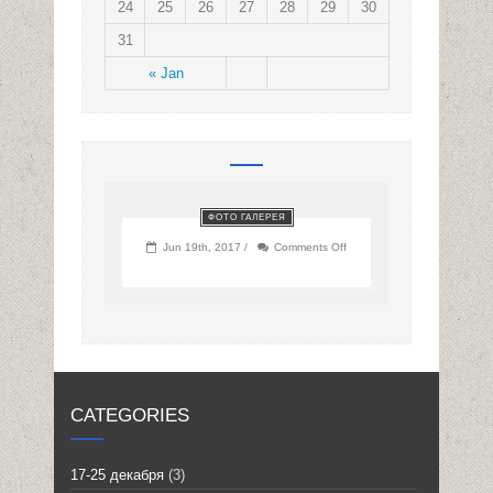
24
25
26
27
28
29
30
31
« Jan
ФОТО ГАЛЕРЕЯ
on
Jun 19th, 2017 /
Comments Off
CATEGORIES
17-25 декабря
(3)