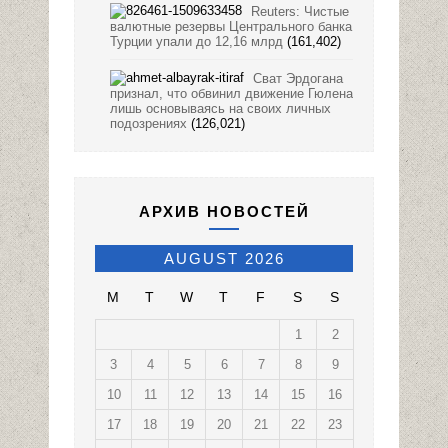
Reuters: Чистые
валютные резервы Центрального банка
Турции упали до 12,16 млрд
(161,402)
Сват Эрдогана
признал, что обвинил движение Гюлена
лишь основываясь на своих личных
подозрениях
(126,021)
АРХИВ НОВОСТЕЙ
AUGUST 2026
M
T
W
T
F
S
S
1
2
3
4
5
6
7
8
9
10
11
12
13
14
15
16
17
18
19
20
21
22
23