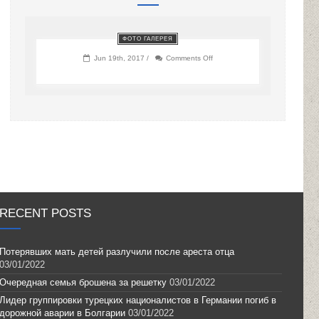
ФОТО ГАЛЕРЕЯ
on
Jun 19th, 2017 /
Comments Off
RECENT POSTS
Потерявших мать детей разлучили после ареста отца
03/01/2022
Очередная семья брошена за решетку
03/01/2022
Лидер группировки турецких националистов в Германии погиб в
дорожной аварии в Болгарии
03/01/2022