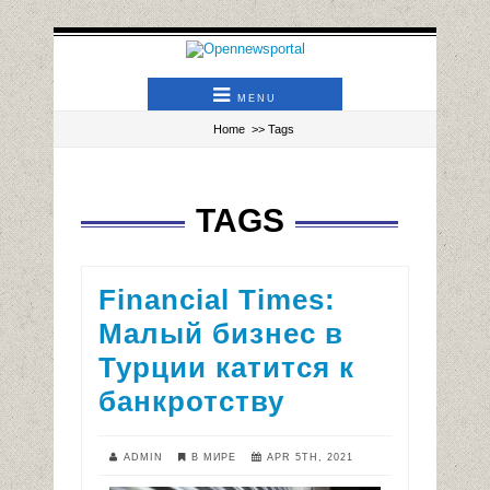
MENU
Home
>> Tags
TAGS
Financial Times:
Малый бизнес в
Турции катится к
банкротству
ADMIN
В МИРЕ
APR 5TH, 2021