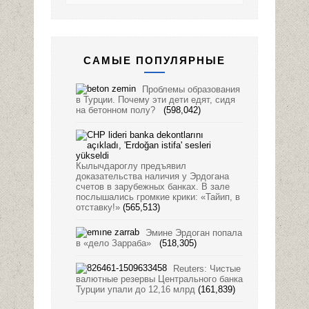
САМЫЕ ПОПУЛЯРНЫЕ
Проблемы образования
в Турции. Почему эти дети едят, сидя
на бетонном полу?
(598,042)
Кылычдароглу предъявил
доказательства наличия у Эрдогана
счетов в зарубежных банках. В зале
послышались громкие крики: «Тайип, в
отставку!»
(565,513)
Эмине Эрдоган попала
в «дело Зарраба»
(518,305)
Reuters: Чистые
валютные резервы Центрального банка
Турции упали до 12,16 млрд
(161,839)