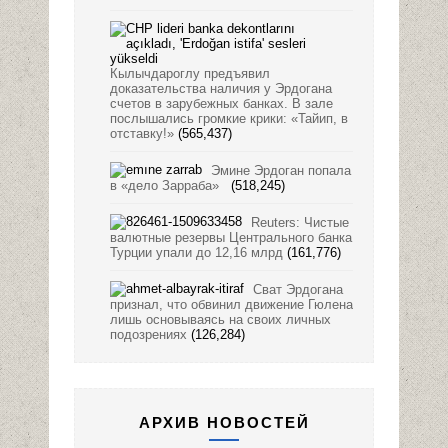
Кылычдароглу предъявил
доказательства наличия у Эрдогана
счетов в зарубежных банках. В зале
послышались громкие крики: «Тайип, в
отставку!»
(565,437)
Эмине Эрдоган попала
в «дело Зарраба»
(518,245)
Reuters: Чистые
валютные резервы Центрального банка
Турции упали до 12,16 млрд
(161,776)
Сват Эрдогана
признал, что обвинил движение Гюлена
лишь основываясь на своих личных
подозрениях
(126,284)
АРХИВ НОВОСТЕЙ