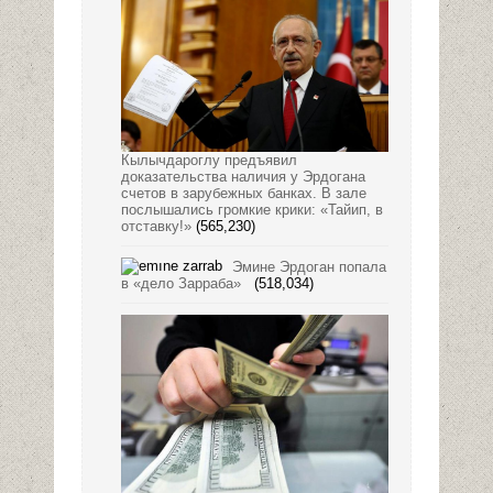
Кылычдароглу предъявил
доказательства наличия у Эрдогана
счетов в зарубежных банках. В зале
послышались громкие крики: «Тайип, в
отставку!»
(565,230)
Эмине Эрдоган попала
в «дело Зарраба»
(518,034)