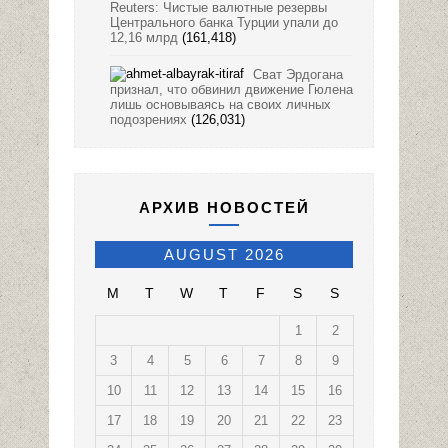
Reuters: Чистые валютные резервы
Центрального банка Турции упали до
12,16 млрд
(161,418)
Сват Эрдогана
признал, что обвинил движение Гюлена
лишь основываясь на своих личных
подозрениях
(126,031)
АРХИВ НОВОСТЕЙ
AUGUST 2026
M
T
W
T
F
S
S
1
2
3
4
5
6
7
8
9
10
11
12
13
14
15
16
17
18
19
20
21
22
23