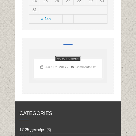
24
25
26
27
28
29
30
31
« Jan
ФОТО ГАЛЕРЕЯ
on
Jun 19th, 2017 /
Comments Off
CATEGORIES
17-25 декабря
(3)