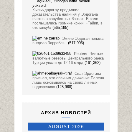
Кылычдароглу предъявил
доказательства наличия у Эрдогана
счетов в зарубежных банках. В зале
послышались громкие крики: «Тайип, в
отставку!»
(565,185)
Эмине Эрдоган попала
в «дело Зарраба»
(517,996)
Reuters: Чистые
валютные резервы Центрального банка
Турции упали до 12,16 млрд
(161,362)
Сват Эрдогана
признал, что обвинил движение Гюлена
лишь основываясь на своих личных
подозрениях
(125,968)
АРХИВ НОВОСТЕЙ
AUGUST 2026