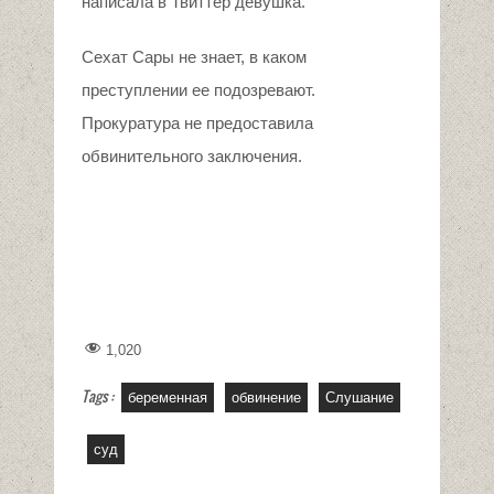
написала в Твиттер девушка.
Сехат Сары не знает, в каком
преступлении ее подозревают.
Прокуратура не предоставила
обвинительного заключения.
1,020
Tags :
беременная
обвинение
Слушание
суд