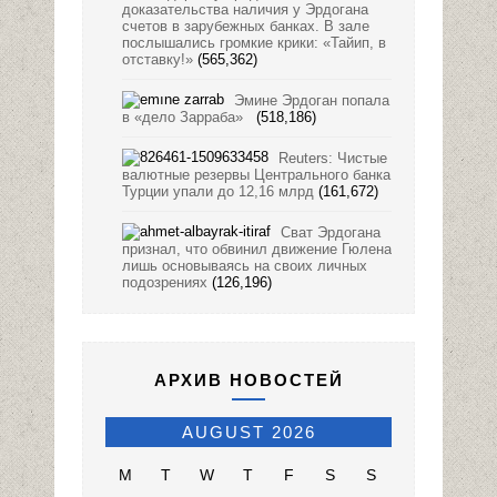
доказательства наличия у Эрдогана
счетов в зарубежных банках. В зале
послышались громкие крики: «Тайип, в
отставку!»
(565,362)
Эмине Эрдоган попала
в «дело Зарраба»
(518,186)
Reuters: Чистые
валютные резервы Центрального банка
Турции упали до 12,16 млрд
(161,672)
Сват Эрдогана
признал, что обвинил движение Гюлена
лишь основываясь на своих личных
подозрениях
(126,196)
АРХИВ НОВОСТЕЙ
AUGUST 2026
M
T
W
T
F
S
S