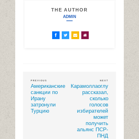
THE AUTHOR
ADMIN
PREVIOUS
NEXT
Американские
Карамоллаоглу
санкции по
рассказал,
Ирану
сколько
затронули
голосов
Турцию
избирателей
может
получить
альянс ПСР-
ПНД