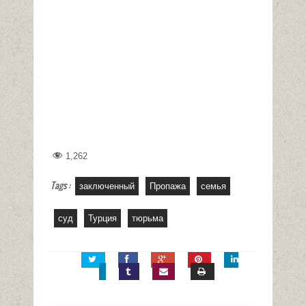
1,262
Tags :
заключенный
Пропажа
семья
суд
Турция
тюрьма