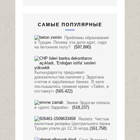
САМЫЕ ПОПУЛЯРНЫЕ
Проблемы образования
в Турции. Почему эти дети едят, сидя
на бетонном полу?
(597,890)
Кылычдароглу предъявил
доказательства наличия у Эрдогана
счетов в зарубежных банках. В зале
послышались громкие крики: «Тайип, в
отставку!»
(565,422)
Эмине Эрдоган попала
в «дело Зарраба»
(518,237)
Reuters: Чистые
валютные резервы Центрального банка
Турции упали до 12,16 млрд
(161,758)
Сват Эрдогана