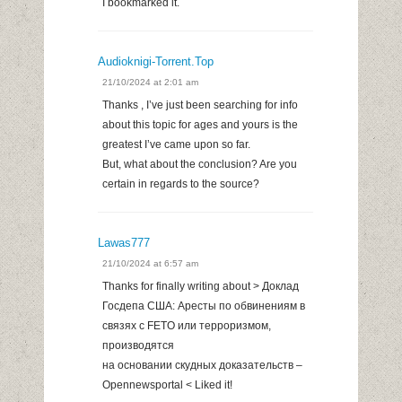
I bookmarked it.
Audioknigi-Torrent.top
21/10/2024 at 2:01 am
Thanks , I’ve just been searching for info
about this topic for ages and yours is the
greatest I’ve came upon so far.
But, what about the conclusion? Are you
certain in regards to the source?
Lawas777
21/10/2024 at 6:57 am
Thanks for finally writing about > Доклад
Госдепа США: Аресты по обвинениям в
связях с FETO или терроризмом,
производятся
на основании скудных доказательств –
Opennewsportal < Liked it!