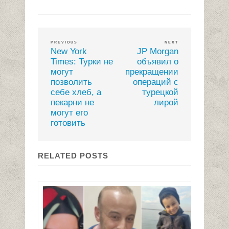
PREVIOUS
NEXT
New York
JP Morgan
Times: Турки не
объявил о
могут
прекращении
позволить
операций с
себе хлеб, а
турецкой
пекарни не
лирой
могут его
готовить
RELATED POSTS