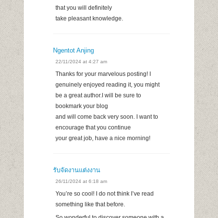
that you will definitely
take pleasant knowledge.
Ngentot Anjing
22/11/2024 at 4:27 am
Thanks for your marvelous posting! I
genuinely enjoyed reading it, you might
be a great author.I will be sure to
bookmark your blog
and will come back very soon. I want to
encourage that you continue
your great job, have a nice morning!
รับจัดงานแต่งงาน
26/11/2024 at 6:18 am
You’re so cool! I do not think I’ve read
something like that before.
So wonderful to discover someone with a