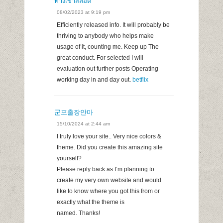
ทางเข้าสล็อต
08/02/2023 at 9:19 pm
Efficiently released info. It will probably be
thriving to anybody who helps make
usage of it, counting me. Keep up The
great conduct. For selected I will
evaluation out further posts Operating
working day in and day out.
betflix
군포출장안마
15/10/2024 at 2:44 am
I truly love your site.. Very nice colors &
theme. Did you create this amazing site
yourself?
Please reply back as I’m planning to
create my very own website and would
like to know where you got this from or
exactly what the theme is
named. Thanks!