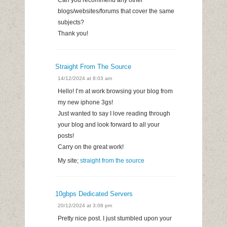
Can you recommend any other
blogs/websites/forums that cover the same
subjects?
Thank you!
Straight From The Source
14/12/2024 at 8:03 am
Hello! I’m at work browsing your blog from
my new iphone 3gs!
Just wanted to say I love reading through
your blog and look forward to all your
posts!
Carry on the great work!
My site;
straight from the source
10gbps Dedicated Servers
20/12/2024 at 3:08 pm
Pretty nice post. I just stumbled upon your