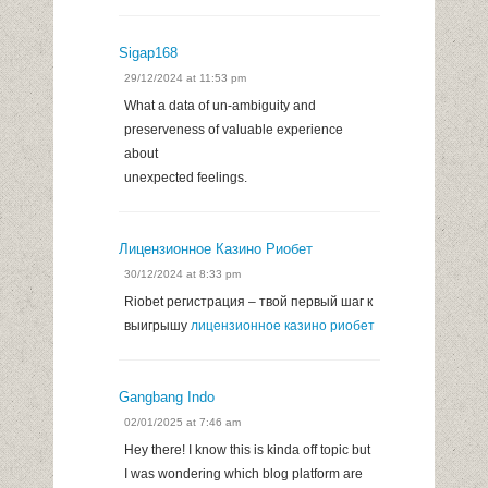
Sigap168
29/12/2024 at 11:53 pm
What a data of un-ambiguity and
preserveness of valuable experience
about
unexpected feelings.
Лицензионное Казино Риобет
30/12/2024 at 8:33 pm
Riobet регистрация – твой первый шаг к
выигрышу
лицензионное казино риобет
Gangbang Indo
02/01/2025 at 7:46 am
Hey there! I know this is kinda off topic but
I was wondering which blog platform are