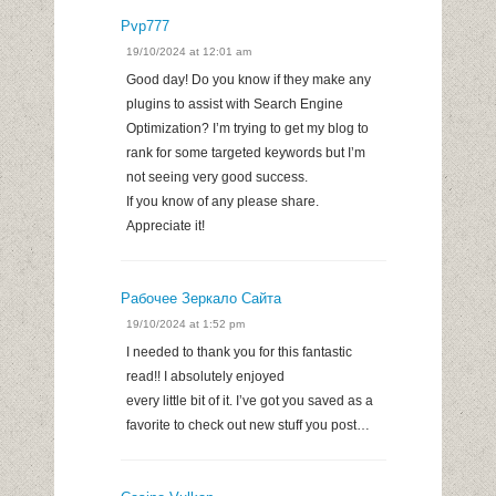
Pvp777
19/10/2024 at 12:01 am
Good day! Do you know if they make any
plugins to assist with Search Engine
Optimization? I’m trying to get my blog to
rank for some targeted keywords but I’m
not seeing very good success.
If you know of any please share.
Appreciate it!
Рабочее Зеркало Сайта
19/10/2024 at 1:52 pm
I needed to thank you for this fantastic
read!! I absolutely enjoyed
every little bit of it. I’ve got you saved as a
favorite to check out new stuff you post…