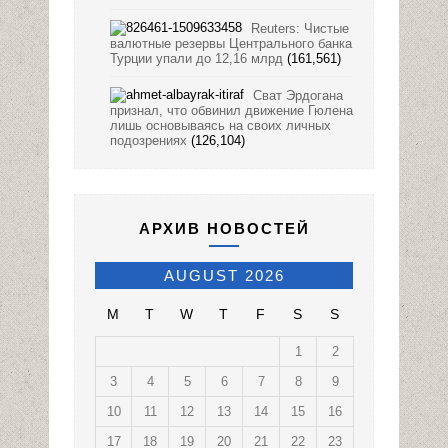
Reuters: Чистые
валютные резервы Центрального банка
Турции упали до 12,16 млрд
(161,561)
Сват Эрдогана
признал, что обвинил движение Гюлена
лишь основываясь на своих личных
подозрениях
(126,104)
АРХИВ НОВОСТЕЙ
AUGUST 2026
M
T
W
T
F
S
S
1
2
3
4
5
6
7
8
9
10
11
12
13
14
15
16
17
18
19
20
21
22
23