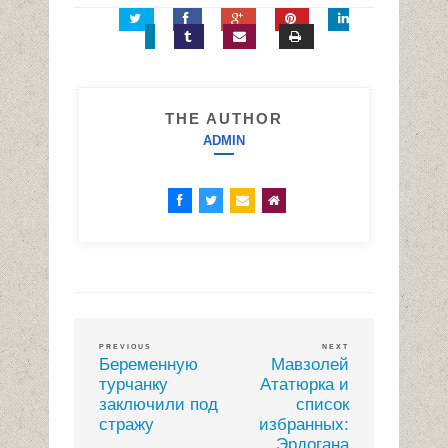
THE AUTHOR
ADMIN
PREVIOUS
NEXT
Беременную
Мавзолей
турчанку
Ататюрка и
заключили под
список
стражу
избранных:
Эрдогана