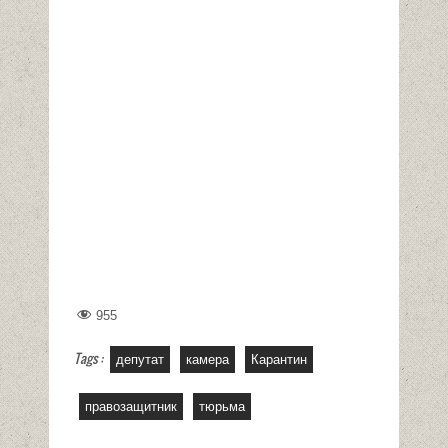
955
Tags :
депутат
камера
Карантин
правозащитник
тюрьма