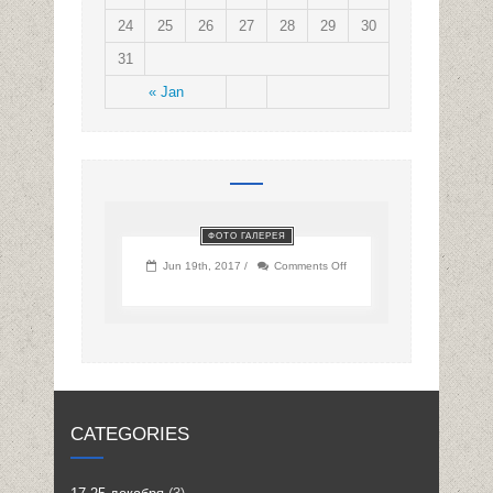
24
25
26
27
28
29
30
31
« Jan
ФОТО ГАЛЕРЕЯ
on
Jun 19th, 2017 /
Comments Off
CATEGORIES