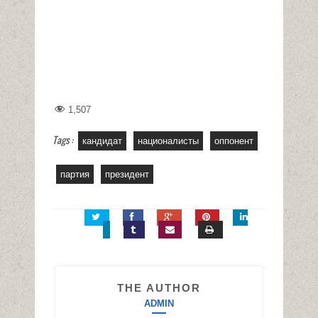
1,507
Tags :
кандидат
националисты
оппонент
партия
президент
THE AUTHOR
ADMIN