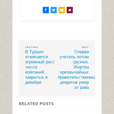
PREVIOUS
NEXT
В Турции
Сперва
отмечается
учитель потом
огромный рост
грузчик.
числа
Жертва
компаний,
чрезвычайных
закрытых в
правительственных
декабре
декретов умер
от рака
RELATED POSTS