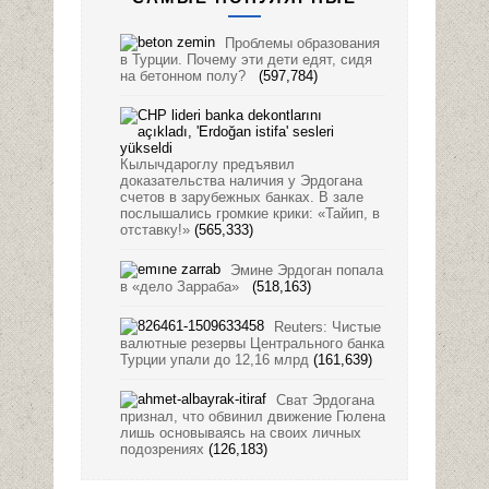
Проблемы образования
в Турции. Почему эти дети едят, сидя
на бетонном полу?
(597,784)
Кылычдароглу предъявил
доказательства наличия у Эрдогана
счетов в зарубежных банках. В зале
послышались громкие крики: «Тайип, в
отставку!»
(565,333)
Эмине Эрдоган попала
в «дело Зарраба»
(518,163)
Reuters: Чистые
валютные резервы Центрального банка
Турции упали до 12,16 млрд
(161,639)
Сват Эрдогана
признал, что обвинил движение Гюлена
лишь основываясь на своих личных
подозрениях
(126,183)