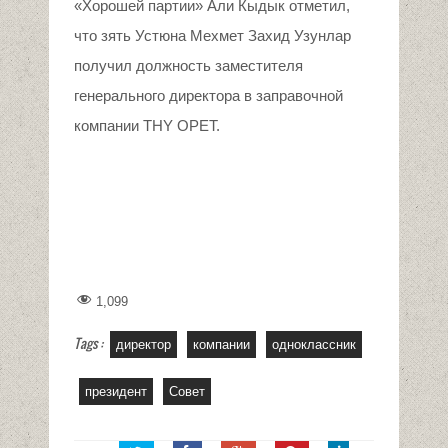
«Хорошей партии» Али Кыдык отметил,
что зять Устюна Мехмет Захид Узунлар
получил должность заместителя
генерального директора в заправочной
компании THY OPET.
1,099
Tags :
директор
компании
одноклассник
президент
Совет