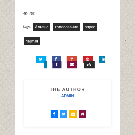
780
Tags :
Альянс
голосование
опрос
партия
THE AUTHOR
ADMIN