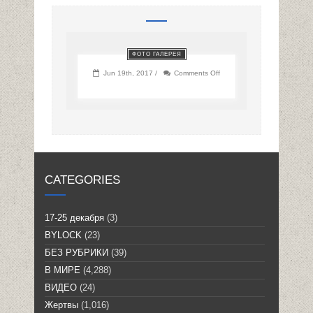
ФОТО ГАЛЕРЕЯ
on
Jun 19th, 2017 /
Comments Off
CATEGORIES
17-25 декабря
(3)
BYLOCK
(23)
БЕЗ РУБРИКИ
(39)
В МИРЕ
(4,288)
ВИДЕО
(24)
Жертвы
(1,016)