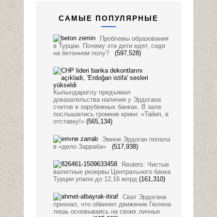
САМЫЕ ПОПУЛЯРНЫЕ
Проблемы образования
в Турции. Почему эти дети едят, сидя
на бетонном полу?
(597,528)
Кылычдароглу предъявил
доказательства наличия у Эрдогана
счетов в зарубежных банках. В зале
послышались громкие крики: «Тайип, в
отставку!»
(565,134)
Эмине Эрдоган попала
в «дело Зарраба»
(517,938)
Reuters: Чистые
валютные резервы Центрального банка
Турции упали до 12,16 млрд
(161,310)
Сват Эрдогана
признал, что обвинил движение Гюлена
лишь основываясь на своих личных