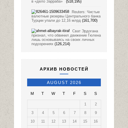
в «дело Зарраба»
(518,195)
Reuters: Чистые
валютные резервы Центрального банка
Турции упали до 12,16 млрд
(161,700)
Сват Эрдогана
признал, что обвинил движение Гюлена
лишь основываясь на своих личных
подозрениях
(126,214)
АРХИВ НОВОСТЕЙ
AUGUST 2026
M
T
W
T
F
S
S
1
2
3
4
5
6
7
8
9
10
11
12
13
14
15
16