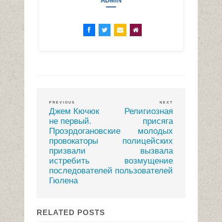
ADMIN
PREVIOUS
NEXT
Джем Кючюк
Религиозная
не первый.
присяга
Проэрдогановские
молодых
провокаторы
полицейских
призвали
вызвала
истребить
возмущение
последователей
пользователей
Гюлена
RELATED POSTS