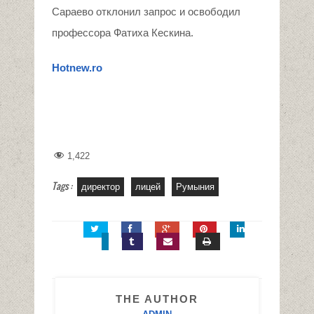
Сараево отклонил запрос и освободил
профессора Фатиха Кескина.
Hotnew
.
ro
1,422
Tags :
директор
лицей
Румыния
THE AUTHOR