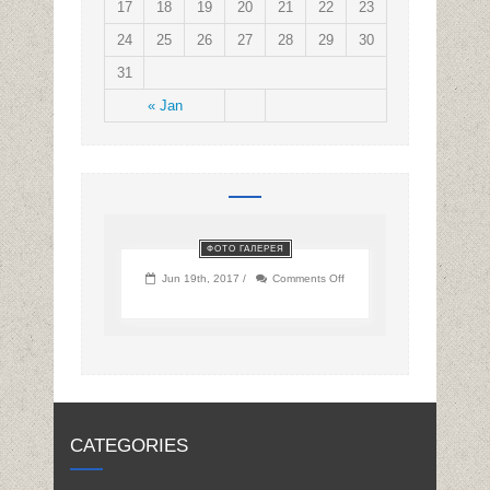
17
18
19
20
21
22
23
24
25
26
27
28
29
30
31
« Jan
ФОТО ГАЛЕРЕЯ
on
Jun 19th, 2017 /
Comments Off
CATEGORIES