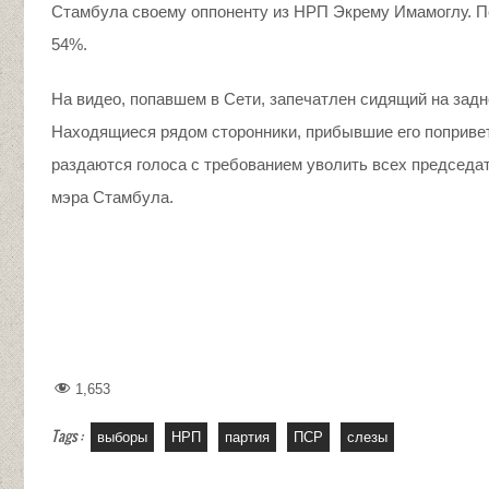
Стамбула своему оппоненту из НРП Экрему Имамоглу. 
54%.
На видео, попавшем в Сети, запечатлен сидящий на за
Находящиеся рядом сторонники, прибывшие его попривет
раздаются голоса с требованием уволить всех председ
мэра Стамбула.
1,653
Tags :
выборы
НРП
партия
ПСР
слезы