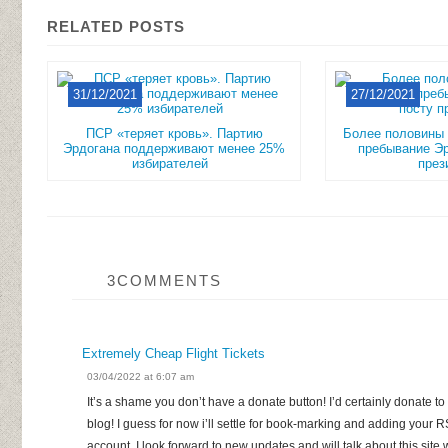
RELATED POSTS
31/12/2021
27/12/2021
ПСР «теряет кровь». Партию
Более половины 
Эрдогана поддерживают менее 25%
пребывание Эр
избирателей
през
3COMMENTS
Extremely Cheap Flight Tickets
03/04/2022 at 6:07 am
It’s a shame you don’t have a donate button! I’d certainly donate to t
blog! I guess for now i’ll settle for book-marking and adding your
account. I look forward to new updates and will talk about this sit