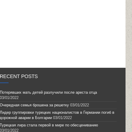
RECENT POSTS
Потерявших мать детей разлучили после ареста отца
03/01/2022
Очередная семья брошена за решетку
03/01/2022
Лидер группировки турецких националистов в Германии погиб в
дорожной аварии в Болгарии
03/01/2022
Турецкая лира стала первой в мире по обесцениванию
03/01/2022