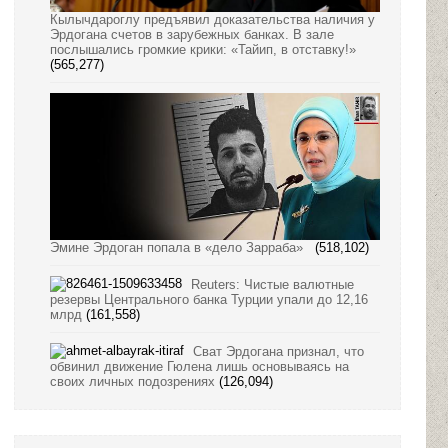
Кылычдароглу предъявил доказательства наличия у
Эрдогана счетов в зарубежных банках. В зале
послышались громкие крики: «Тайип, в отставку!»
(565,277)
Эмине Эрдоган попала в «дело Зарраба»
(518,102)
Reuters: Чистые валютные
резервы Центрального банка Турции упали до 12,16
млрд
(161,558)
Сват Эрдогана признал, что
обвинил движение Гюлена лишь основываясь на
своих личных подозрениях
(126,094)