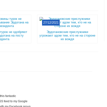
27/12/2021
турок не одобряют
Эрдогановские прислужники
догана на посту
угрожают адом тем, кто не на стороне
идента
их вождя
his fantastic
 RSS feed to my Google
e with my Facebook group.