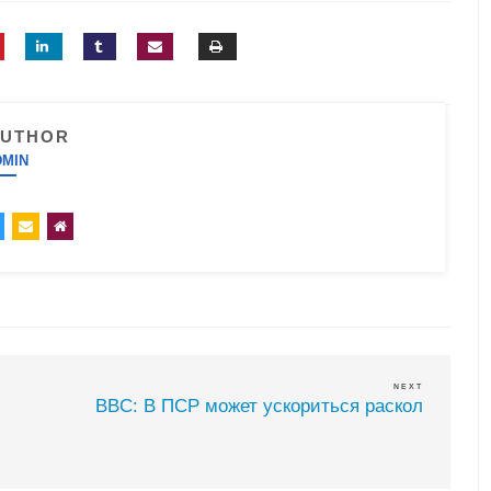
AUTHOR
DMIN
NEXT
BBC: В ПСР может ускориться раскол