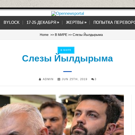
»
»
»
»
BYLOCK
17-25 ДЕКАБРЯ
ЖЕРТВЫ
ПОПЫТКА ПЕРЕВОР
Home
>>
В МИРЕ
>> Слезы Йылдырыма
В МИРЕ
Слезы Йылдырыма
ADMIN
JUN 25TH, 2019
3