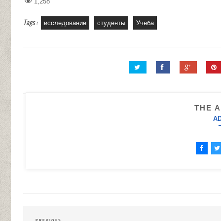
1,258
Tags :
исследование
студенты
Учеба
THE 
A
PREVIOUS