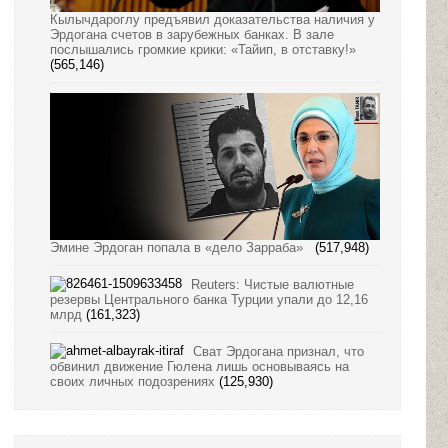
Кылычдароглу предъявил доказательства наличия у
Эрдогана счетов в зарубежных банках. В зале
послышались громкие крики: «Тайип, в отставку!»
(565,146)
Эмине Эрдоган попала в «дело Зарраба»
(517,948)
Reuters: Чистые валютные
резервы Центрального банка Турции упали до 12,16
млрд
(161,323)
Сват Эрдогана признал, что
обвинил движение Гюлена лишь основываясь на
своих личных подозрениях
(125,930)