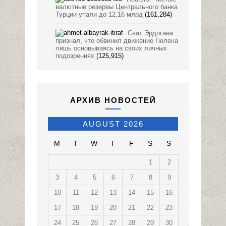
валютные резервы Центрального банка
Турции упали до 12,16 млрд
(161,284)
Сват Эрдогана
признал, что обвинил движение Гюлена
лишь основываясь на своих личных
подозрениях
(125,915)
АРХИВ НОВОСТЕЙ
AUGUST 2026
M
T
W
T
F
S
S
1
2
3
4
5
6
7
8
9
10
11
12
13
14
15
16
17
18
19
20
21
22
23
24
25
26
27
28
29
30