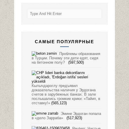
САМЫЕ ПОПУЛЯРНЫЕ
Проблемы образования
в Турции. Почему эти дети едят, сидя
на бетонном полу?
(597,500)
Кылычдароглу предъявил
доказательства наличия у Эрдогана
счетов в зарубежных банках. В зале
послышались громкие крики: «Тайип, в
отставку!»
(565,123)
Эмине Эрдоган попала
в «дело Зарраба»
(517,923)
Reuters: Чистые