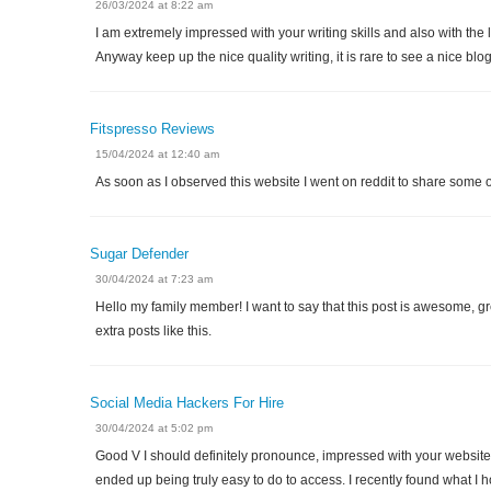
26/03/2024 at 8:22 am
I am extremely impressed with your writing skills and also with the l
Anyway keep up the nice quality writing, it is rare to see a nice blog
Fitspresso Reviews
15/04/2024 at 12:40 am
As soon as I observed this website I went on reddit to share some o
Sugar Defender
30/04/2024 at 7:23 am
Hello my family member! I want to say that this post is awesome, grea
extra posts like this.
Social Media Hackers For Hire
30/04/2024 at 5:02 pm
Good V I should definitely pronounce, impressed with your website.
ended up being truly easy to do to access. I recently found what I h