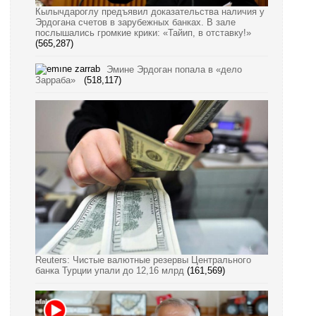
Кылычдароглу предъявил доказательства наличия у
Эрдогана счетов в зарубежных банках. В зале
послышались громкие крики: «Тайип, в отставку!»
(565,287)
Эмине Эрдоган попала в «дело
Зарраба»
(518,117)
Reuters: Чистые валютные резервы Центрального
банка Турции упали до 12,16 млрд
(161,569)