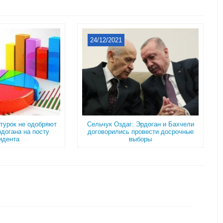
24/12/2021
турок не одобряют
Сельчук Оздаг: Эрдоган и Бахчели
догана на посту
договорились провести досрочные
идента
выборы