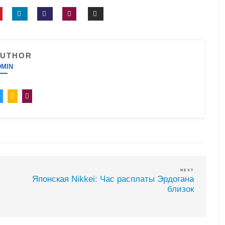
AUTHOR
DMIN
NEXT
Японская Nikkei: Час расплаты Эрдогана
близок