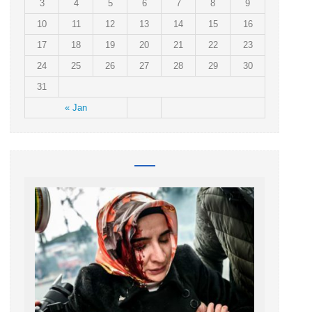
3
4
5
6
7
8
9
10
11
12
13
14
15
16
17
18
19
20
21
22
23
24
25
26
27
28
29
30
31
« Jan