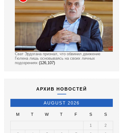
Сват Эрдогана признал, что обвинил движение
Гюлена лишь основываясь на своих личных
подозрениях
(126,107)
АРХИВ НОВОСТЕЙ
AUGUST 2026
M
T
W
T
F
S
S
1
2