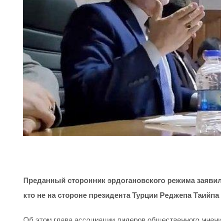
Преданный сторонник эрдогановского режима заявил,
кто не на стороне президента Турции Реджепа Таийпа
Об этом глава ассоциации лидеров общественного мнен