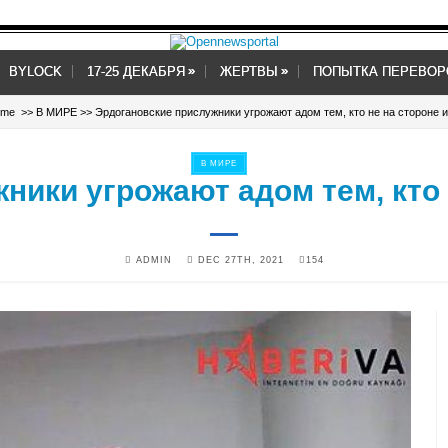
»
»
»
»
BYLOCK
17-25 ДЕКАБРЯ
ЖЕРТВЫ
ПОПЫТКА ПЕРЕВОР
me
>>
В МИРЕ
>> Эрдогановские прислужники угрожают адом тем, кто не на стороне 
В МИРЕ
ники угрожают адом тем, кто 
ADMIN
DEC 27TH, 2021
154