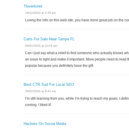
Tlovertonet
19/12/2023 at 2:35 pm
Loving the info on this web site, you have done great job on the co
Carts For Sale Near Tampa FL
26/01/2024 at 11:04 am
Can I just say what a relief to find someone who actually knows wha
an issue to light and make it important. More people need to read th
popular because you definitely have the gift.
Best CTR Tool For Local SEO
28/02/2024 at 8:41 am
I’m still learning from you, while I’m trying to reach my goals. I def
coming. I liked it!
Hackers On Social Media