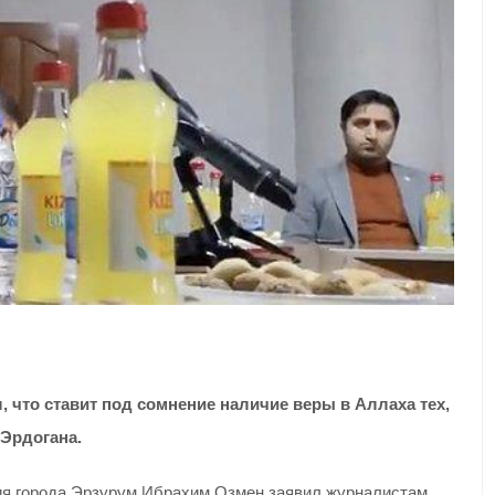
 что ставит под сомнение наличие веры в Аллаха тех,
 Эрдогана.
ия города Эрзурум Ибрахим Озмен заявил журналистам