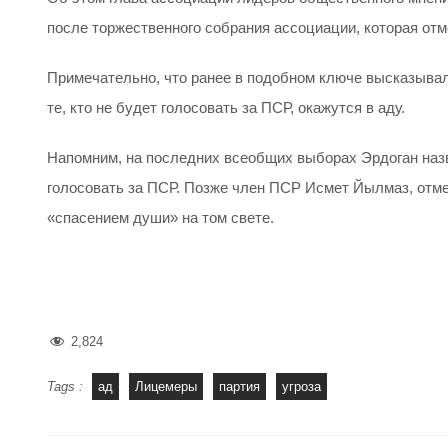
после торжественного собрания ассоциации, которая отм
Примечательно, что ранее в подобном ключе высказывал
те, кто не будет голосовать за ПСР, окажутся в аду.
Напомним, на последних всеобщих выборах Эрдоган назва
голосовать за ПСР. Позже член ПСР Исмет Йылмаз, отме
«спасением души» на том свете.
2,824
Tags :
ад
Лицемеры
партия
угроза