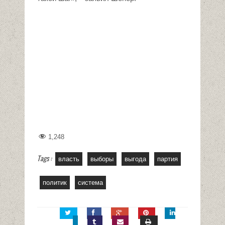
1,248
Tags :
власть
выборы
выгода
партия
политик
система