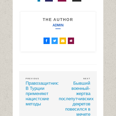
THE AUTHOR
ADMIN
PREVIOUS
NEXT
Правозащитник:
Бывший
В Турции
военный-
применяют
жертва
нацистские
послепутчивских
методы
декретов
повесился в
мечете