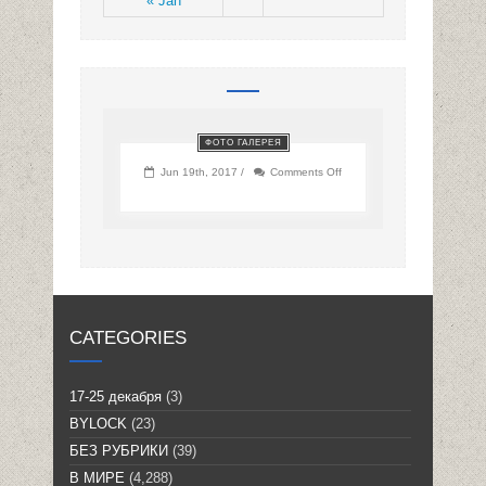
« Jan
ФОТО ГАЛЕРЕЯ
on
Jun 19th, 2017 /
Comments Off
CATEGORIES
17-25 декабря
(3)
BYLOCK
(23)
БЕЗ РУБРИКИ
(39)
В МИРЕ
(4,288)