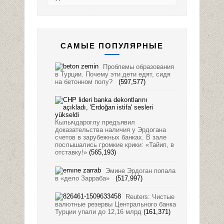
САМЫЕ ПОПУЛЯРНЫЕ
Проблемы образования
в Турции. Почему эти дети едят, сидя
на бетонном полу?
(597,577)
Кылычдароглу предъявил
доказательства наличия у Эрдогана
счетов в зарубежных банках. В зале
послышались громкие крики: «Тайип, в
отставку!»
(565,193)
Эмине Эрдоган попала
в «дело Зарраба»
(517,997)
Reuters: Чистые
валютные резервы Центрального банка
Турции упали до 12,16 млрд
(161,371)