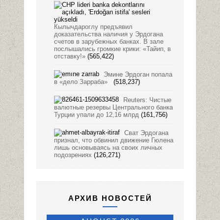
Кылычдароглу предъявил
доказательства наличия у Эрдогана
счетов в зарубежных банках. В зале
послышались громкие крики: «Тайип, в
отставку!»
(565,422)
Эмине Эрдоган попала
в «дело Зарраба»
(518,237)
Reuters: Чистые
валютные резервы Центрального банка
Турции упали до 12,16 млрд
(161,756)
Сват Эрдогана
признал, что обвинил движение Гюлена
лишь основываясь на своих личных
подозрениях
(126,271)
АРХИВ НОВОСТЕЙ