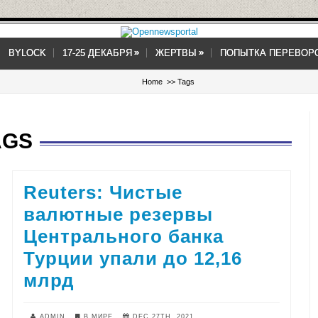
»
»
»
»
BYLOCK
17-25 ДЕКАБРЯ
ЖЕРТВЫ
ПОПЫТКА ПЕРЕВОР
Home
>> Tags
AGS
Reuters: Чистые
валютные резервы
Центрального банка
Турции упали до 12,16
млрд
ADMIN
В МИРЕ
DEC 27TH, 2021