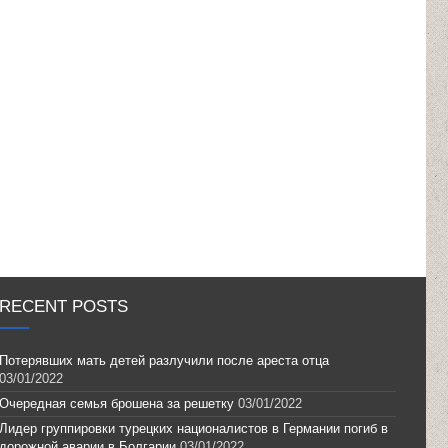
RECENT POSTS
Потерявших мать детей разлучили после ареста отца
03/01/2022
Очередная семья брошена за решетку
03/01/2022
Лидер группировки турецких националистов в Германии погиб в
дорожной аварии в Болгарии
03/01/2022