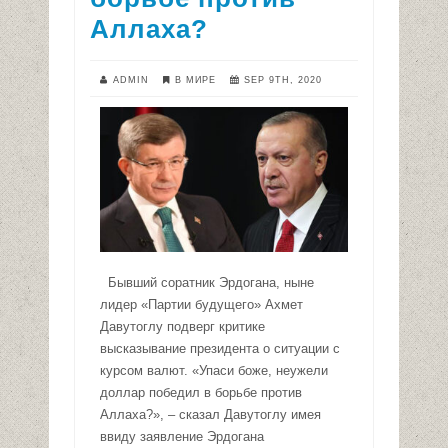
Аллаха?
ADMIN
В МИРЕ
SEP 9TH, 2020
Бывший соратник Эрдогана, ныне
лидер «Партии будущего» Ахмет
Давутоглу подверг критике
высказывание президента о ситуации с
курсом валют. «Упаси боже, неужели
доллар победил в борьбе против
Аллаха?», – сказал Давутоглу имея
ввиду заявление Эрдогана