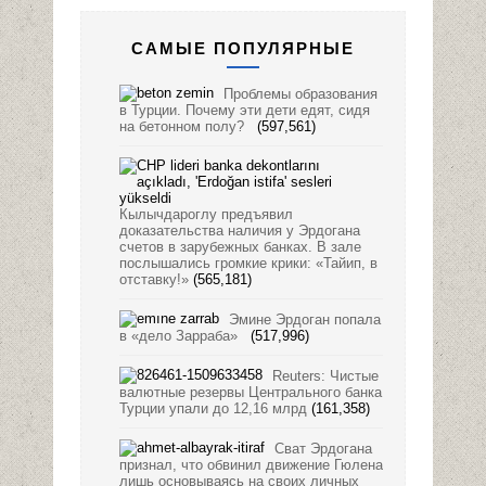
САМЫЕ ПОПУЛЯРНЫЕ
Проблемы образования
в Турции. Почему эти дети едят, сидя
на бетонном полу?
(597,561)
Кылычдароглу предъявил
доказательства наличия у Эрдогана
счетов в зарубежных банках. В зале
послышались громкие крики: «Тайип, в
отставку!»
(565,181)
Эмине Эрдоган попала
в «дело Зарраба»
(517,996)
Reuters: Чистые
валютные резервы Центрального банка
Турции упали до 12,16 млрд
(161,358)
Сват Эрдогана
признал, что обвинил движение Гюлена
лишь основываясь на своих личных