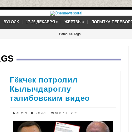
»
»
»
»
BYLOCK
17-25 ДЕКАБРЯ
ЖЕРТВЫ
ПОПЫТКА ПЕРЕВОР
Home
>> Tags
AGS
Гёкчек потролил
Кылычдароглу
талибовским видео
ADMIN
В МИРЕ
SEP 7TH, 2021