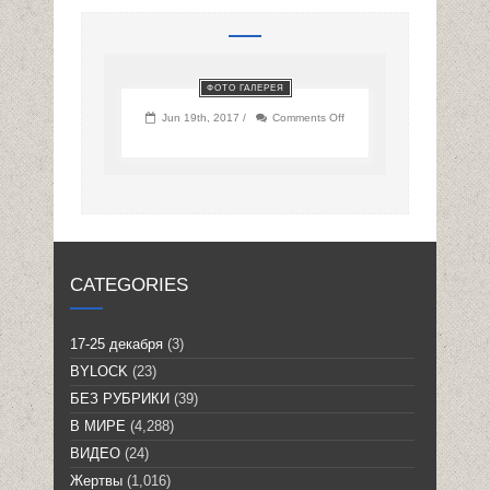
ФОТО ГАЛЕРЕЯ
on
Jun 19th, 2017 /
Comments Off
CATEGORIES
17-25 декабря
(3)
BYLOCK
(23)
БЕЗ РУБРИКИ
(39)
В МИРЕ
(4,288)
ВИДЕО
(24)
Жертвы
(1,016)