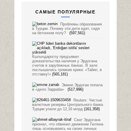
САМЫЕ ПОПУЛЯРНЫЕ
Проблемы образования
в Турции. Почему эти дети едят, сидя
на бетонном полу?
(597,561)
Кылычдароглу предъявил
доказательства наличия у Эрдогана
счетов в зарубежных банках. В зале
послышались громкие крики: «Тайип, в
отставку!»
(565,181)
Эмине Эрдоган попала
в «дело Зарраба»
(517,996)
Reuters: Чистые
валютные резервы Центрального банка
Турции упали до 12,16 млрд
(161,358)
Сват Эрдогана
признал, что обвинил движение Гюлена
лишь основываясь на своих личных