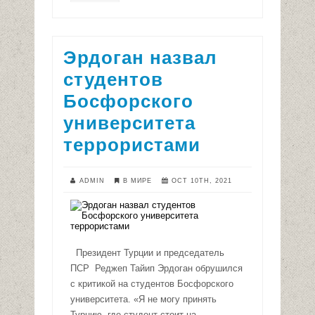
Эрдоган назвал
студентов
Босфорского
университета
террористами
ADMIN
В МИРЕ
OCT 10TH, 2021
Президент Турции и председатель
ПСР Реджеп Тайип Эрдоган обрушился
с критикой на студентов Босфорского
университета. «Я не могу принять
Турцию, где студент стоит на