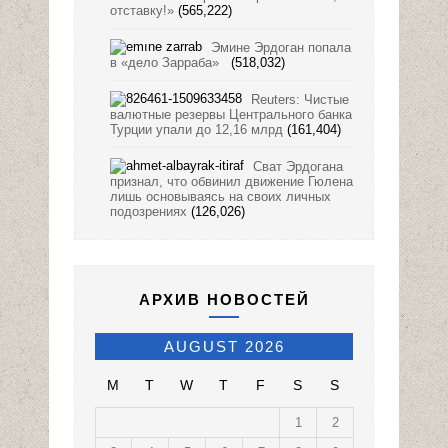
отставку!»
(565,222)
Эмине Эрдоган попала
в «дело Зарраба»
(518,032)
Reuters: Чистые
валютные резервы Центрального банка
Турции упали до 12,16 млрд
(161,404)
Сват Эрдогана
признал, что обвинил движение Гюлена
лишь основываясь на своих личных
подозрениях
(126,026)
АРХИВ НОВОСТЕЙ
AUGUST 2026
M
T
W
T
F
S
S
1
2