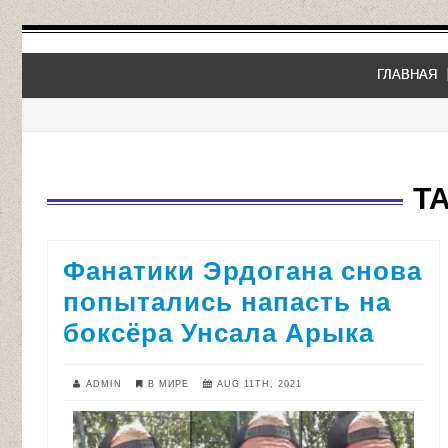
ГЛАВНАЯ
T
Фанатики Эрдогана снова
попытались напасть на
боксёра Унсала Арыка
ADMIN
В МИРЕ
AUG 11TH, 2021