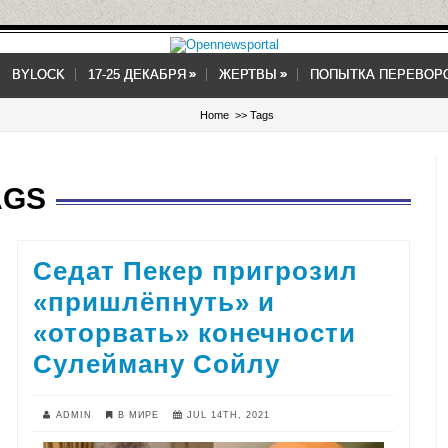
»
»
»
»
BYLOCK
17-25 ДЕКАБРЯ
ЖЕРТВЫ
ПОПЫТКА ПЕРЕВОР
Home
>> Tags
AGS
Седат Пекер пригрозил
«пришлёпнуть» и
«оторвать» конечности
Сулейману Сойлу
ADMIN
В МИРЕ
JUL 14TH, 2021