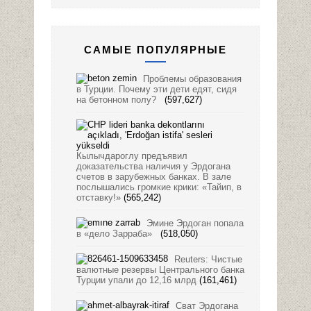
САМЫЕ ПОПУЛЯРНЫЕ
Проблемы образования
в Турции. Почему эти дети едят, сидя
на бетонном полу?
(597,627)
Кылычдароглу предъявил
доказательства наличия у Эрдогана
счетов в зарубежных банках. В зале
послышались громкие крики: «Тайип, в
отставку!»
(565,242)
Эмине Эрдоган попала
в «дело Зарраба»
(518,050)
Reuters: Чистые
валютные резервы Центрального банка
Турции упали до 12,16 млрд
(161,461)
Сват Эрдогана