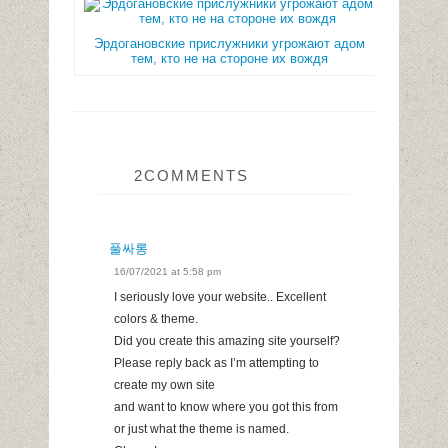
Эрдогановские прислужники угрожают адом
тем, кто не на стороне их вождя
2COMMENTS
풀싸롱
16/07/2021 at 5:58 pm
I seriously love your website.. Excellent
colors & theme.
Did you create this amazing site yourself?
Please reply back as I’m attempting to
create my own site
and want to know where you got this from
or just what the theme is named.