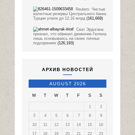
Reuters: Чистые
валютные резервы Центрального банка
Турции упали до 12,16 млрд
(161,669)
Сват Эрдогана
признал, что обвинил движение Гюлена
лишь основываясь на своих личных
подозрениях
(126,193)
АРХИВ НОВОСТЕЙ
AUGUST 2026
M
T
W
T
F
S
S
1
2
3
4
5
6
7
8
9
10
11
12
13
14
15
16
17
18
19
20
21
22
23