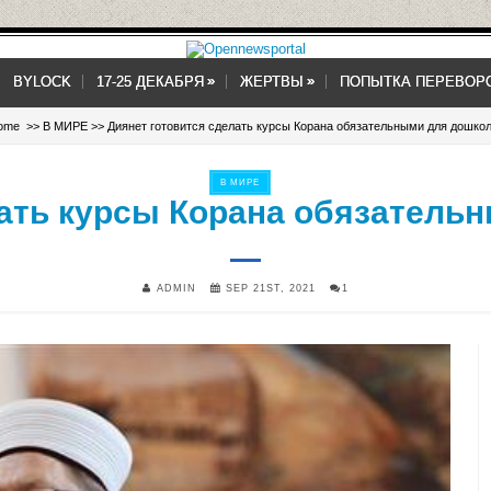
»
»
»
»
BYLOCK
17-25 ДЕКАБРЯ
ЖЕРТВЫ
ПОПЫТКА ПЕРЕВОР
ome
>>
В МИРЕ
>> Диянет готовится сделать курсы Корана обязательными для дошко
В МИРЕ
лать курсы Корана обязатель
ADMIN
SEP 21ST, 2021
1