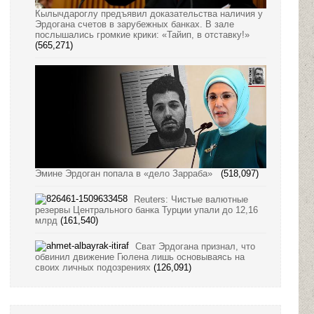
Кылычдароглу предъявил доказательства наличия у
Эрдогана счетов в зарубежных банках. В зале
послышались громкие крики: «Тайип, в отставку!»
(565,271)
Эмине Эрдоган попала в «дело Зарраба»
(518,097)
Reuters: Чистые валютные
резервы Центрального банка Турции упали до 12,16
млрд
(161,540)
Сват Эрдогана признал, что
обвинил движение Гюлена лишь основываясь на
своих личных подозрениях
(126,091)