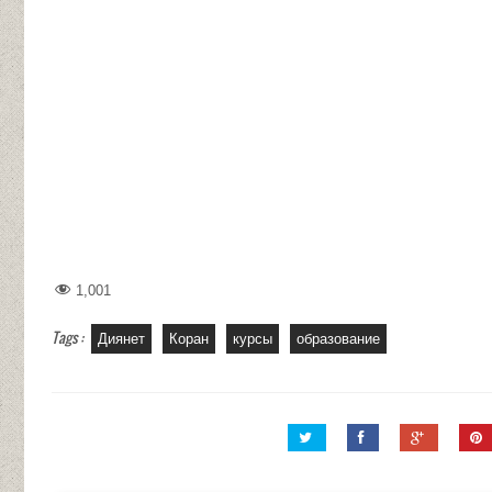
1,001
Tags :
Диянет
Коран
курсы
образование