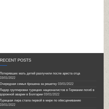
RECENT POSTS
Потерявших мать детей разлучили после ареста отца
03/01/2022
Очередная семья брошена за решетку
03/01/2022
Лидер группировки турецких националистов в Германии погиб в
дорожной аварии в Болгарии
03/01/2022
Турецкая лира стала первой в мире по обесцениванию
03/01/2022