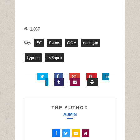
1,057
Tags :
ЕС
Ливия
ООН
санкции
Турция
эмбарго
THE AUTHOR
ADMIN