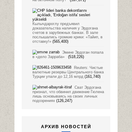
Кылычдароглу предъявил
доказательства наличия у Эрдогана
счетов в зарубежных банках. В зале
послышались громкие крики: «Тайип, в
отставку!»
(565,400)
Эмине Эрдоган попала
в «дело Зарраба»
(518,226)
Reuters: Чистые
валютные резервы Центрального банка
Турции упали до 12,16 млрд
(161,740)
Сват Эрдогана
признал, что обвинил движение Гюлена
лишь основываясь на своих личных
подозрениях
(126,247)
АРХИВ НОВОСТЕЙ