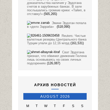
доказательства наличия у Эрдогана
счетов в зарубежных банках. В зале
послышались громкие крики: «Тайип, в
отставку!»
(565,265)
Эмине Эрдоган попала
в «дело Зарраба»
(518,090)
Reuters: Чистые
валютные резервы Центрального банка
Турции упали до 12,16 млрд
(161,531)
Сват Эрдогана
признал, что обвинил движение Гюлена
лишь основываясь на своих личных
подозрениях
(126,087)
АРХИВ НОВОСТЕЙ
AUGUST 2026
M
T
W
T
F
S
S