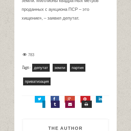
земли. Миллионы квадратных метров
проданных с аукциона ПСР – это
хищение», – заявил депутат.
783
Tags :
депутат
земли
партия
приватизация
THE AUTHOR