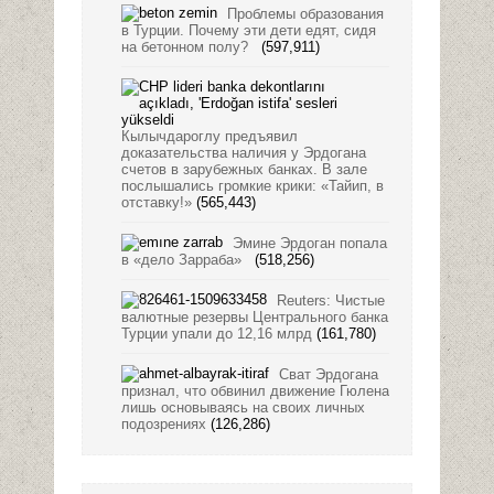
Проблемы образования
в Турции. Почему эти дети едят, сидя
на бетонном полу?
(597,911)
Кылычдароглу предъявил
доказательства наличия у Эрдогана
счетов в зарубежных банках. В зале
послышались громкие крики: «Тайип, в
отставку!»
(565,443)
Эмине Эрдоган попала
в «дело Зарраба»
(518,256)
Reuters: Чистые
валютные резервы Центрального банка
Турции упали до 12,16 млрд
(161,780)
Сват Эрдогана
признал, что обвинил движение Гюлена
лишь основываясь на своих личных
подозрениях
(126,286)