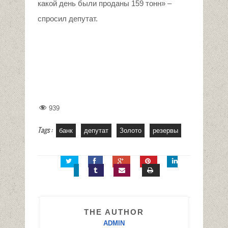
какой день были проданы 159 тонн» –
спросил депутат.
939
Tags :
банк
депутат
Золото
резервы
THE AUTHOR
ADMIN