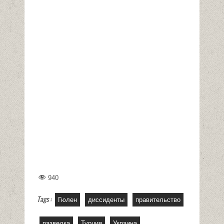
940
Tags :
Гюлен
диссиденты
правительство
разведка
Турция
Украина