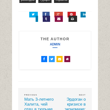
THE AUTHOR
ADMIN
PREVIOUS
NEXT
Мать 3-летнего
Эрдоган о
Халита, чей
кризисе в
отец в тюрьме,
экономике: