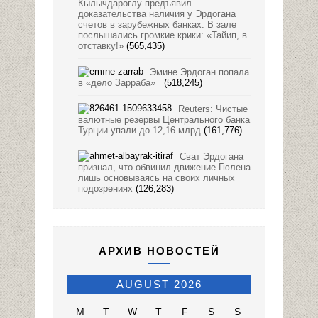
Кылычдароглу предъявил
доказательства наличия у Эрдогана
счетов в зарубежных банках. В зале
послышались громкие крики: «Тайип, в
отставку!»
(565,435)
Эмине Эрдоган попала
в «дело Зарраба»
(518,245)
Reuters: Чистые
валютные резервы Центрального банка
Турции упали до 12,16 млрд
(161,776)
Сват Эрдогана
признал, что обвинил движение Гюлена
лишь основываясь на своих личных
подозрениях
(126,283)
АРХИВ НОВОСТЕЙ
AUGUST 2026
M
T
W
T
F
S
S