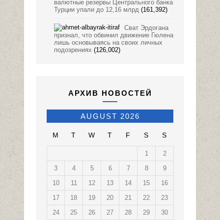
валютные резервы Центрального банка
Турции упали до 12,16 млрд
(161,392)
Сват Эрдогана
признал, что обвинил движение Гюлена
лишь основываясь на своих личных
подозрениях
(126,002)
АРХИВ НОВОСТЕЙ
AUGUST 2026
M
T
W
T
F
S
S
1
2
3
4
5
6
7
8
9
10
11
12
13
14
15
16
17
18
19
20
21
22
23
24
25
26
27
28
29
30