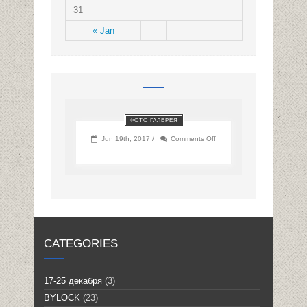
31
« Jan
ФОТО ГАЛЕРЕЯ
on
Jun 19th, 2017 /
Comments Off
CATEGORIES
17-25 декабря
(3)
BYLOCK
(23)