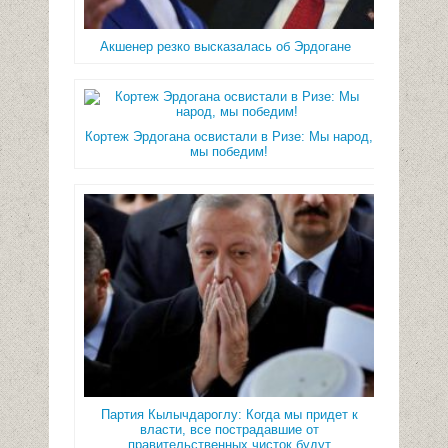
Акшенер резко высказалась об Эрдогане
Кортеж Эрдогана освистали в Ризе: Мы народ,
мы победим!
Партия Кылычдароглу: Когда мы придет к
власти, все пострадавшие от
правительственных чисток будут