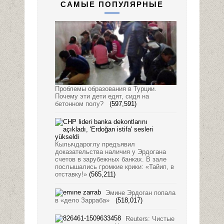
САМЫЕ ПОПУЛЯРНЫЕ
Проблемы образования в Турции.
Почему эти дети едят, сидя на
бетонном полу?
(597,591)
Кылычдароглу предъявил
доказательства наличия у Эрдогана
счетов в зарубежных банках. В зале
послышались громкие крики: «Тайип, в
отставку!»
(565,211)
Эмине Эрдоган попала
в «дело Зарраба»
(518,017)
Reuters: Чистые