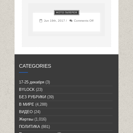
ФОТО ГАЛЕРЕЯ
on
Jun 19th, 2017 /
Comments Off
CATEGORIES
17-25 декабря
(3)
BYLOCK
(23)
БЕЗ РУБРИКИ
(39)
В МИРЕ
(4,288)
ВИДЕО
(24)
Жертвы
(1,016)
ПОЛИТИКА
(881)