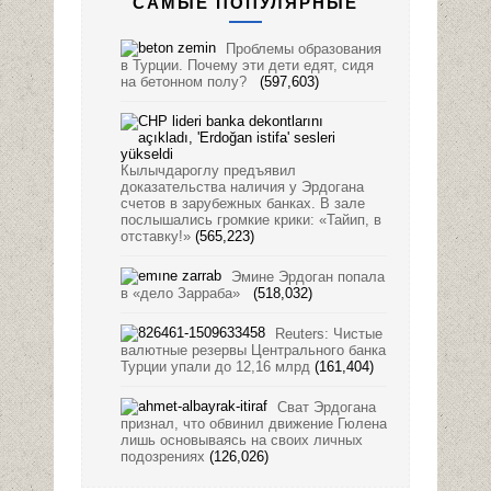
САМЫЕ ПОПУЛЯРНЫЕ
Проблемы образования
в Турции. Почему эти дети едят, сидя
на бетонном полу?
(597,603)
Кылычдароглу предъявил
доказательства наличия у Эрдогана
счетов в зарубежных банках. В зале
послышались громкие крики: «Тайип, в
отставку!»
(565,223)
Эмине Эрдоган попала
в «дело Зарраба»
(518,032)
Reuters: Чистые
валютные резервы Центрального банка
Турции упали до 12,16 млрд
(161,404)
Сват Эрдогана
признал, что обвинил движение Гюлена
лишь основываясь на своих личных
подозрениях
(126,026)