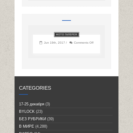
ФОТО ГАЛЕРЕЯ
on
Jun 19th, 2017 /
Comments Off
CATEGORIES
17-25 декабря
(3)
BYLOCK
(23)
БЕЗ РУБРИКИ
(39)
В МИРЕ
(4,288)