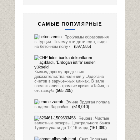
САМЫЕ ПОПУЛЯРНЫЕ
Проблемы образования
в Турции. Почему эти дети едят, сидя
на бетонном полу?
(597,585)
Кылычдароглу предъявил
доказательства наличия у Эрдогана
счетов в зарубежных банках. В зале
послышались громкие крики: «Тайип, в
отставку!»
(565,205)
Эмине Эрдоган попала
в «дело Зарраба»
(518,010)
Reuters: Чистые
валютные резервы Центрального банка
Турции упали до 12,16 млрд
(161,380)
Сват Эрдогана