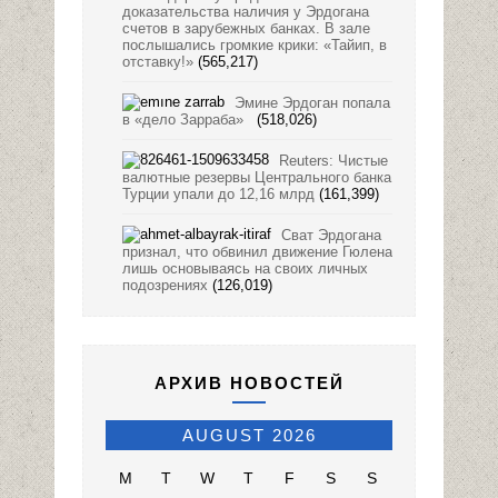
доказательства наличия у Эрдогана
счетов в зарубежных банках. В зале
послышались громкие крики: «Тайип, в
отставку!»
(565,217)
Эмине Эрдоган попала
в «дело Зарраба»
(518,026)
Reuters: Чистые
валютные резервы Центрального банка
Турции упали до 12,16 млрд
(161,399)
Сват Эрдогана
признал, что обвинил движение Гюлена
лишь основываясь на своих личных
подозрениях
(126,019)
АРХИВ НОВОСТЕЙ
AUGUST 2026
M
T
W
T
F
S
S