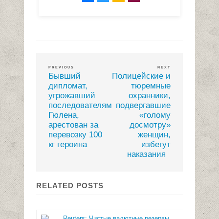
PREVIOUS
NEXT
Бывший
Полицейские и
дипломат,
тюремные
угрожавший
охранники,
последователям
подвергавшие
Гюлена,
«голому
арестован за
досмотру»
перевозку 100
женщин,
кг героина
избегут
наказания
RELATED POSTS