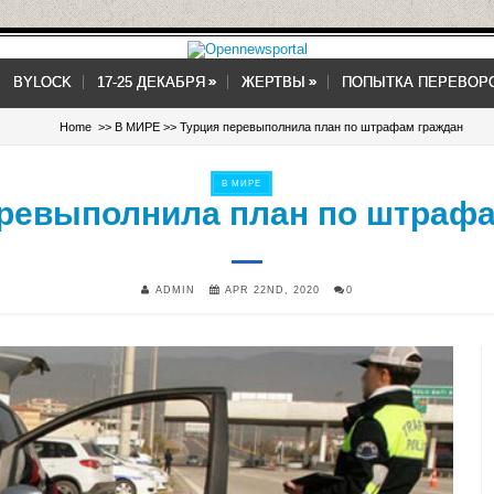
»
»
»
»
BYLOCK
17-25 ДЕКАБРЯ
ЖЕРТВЫ
ПОПЫТКА ПЕРЕВОР
Home
>>
В МИРЕ
>> Турция перевыполнила план по штрафам граждан
В МИРЕ
еревыполнила план по штрафа
ADMIN
APR 22ND, 2020
0