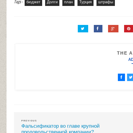
Tags :
бюджет
Долги
план
Турция
штрафы
THE 
A
PREVIOUS
Фальсификатор во главе крупной
продовольственной компании?