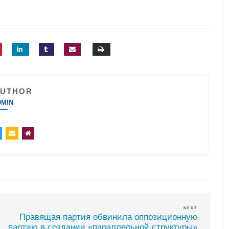
AUTHOR
DMIN
NEXT
Правящая партия обвинила оппозиционную
партию в создании «параллельной структуры»