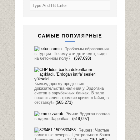
САМЫЕ ПОПУЛЯРНЫЕ
Проблемы образования
в Турции. Почему эти дети едят, сидя
на бетонном полу?
(597,693)
Кылычдароглу предъявил
доказательства наличия у Эрдогана
счетов в зарубежных банках. В зале
послышались громкие крики: «Тайип, в
отставку!»
(565,271)
Эмине Эрдоган попала
в «дело Зарраба»
(518,097)
Reuters: Чистые
валютные резервы Центрального банка
Турции упали до 12,16 млрд
(161,540)