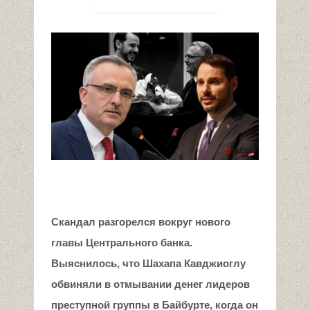
Скандал разгорелся вокруг н
ового
глав
ы
Центрального банка.
Выяснилось, что Шахап
а
Кавдж
и
оглу
обвиняли в отмывании денег лидеров
преступной группы
в
Байбурте, когда он