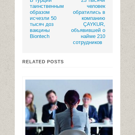
В Турции
23 тысячи
таинственным
человек
образом
обратились в
исчезли 50
компанию
тысяч доз
ÇAYKUR,
вакцины
объявившей о
Biontech
найме 210
сотрудников
RELATED POSTS