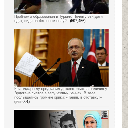
Проблемы образования в Турции. Почему эти дети
едят, сидя на бетонном полу?
(597,456)
Кылычдароглу предъявил доказательства наличия у
Эрдогана счетов в зарубежных банках. В зале
послышались громкие крики: «Тайип, в отставку!»
(565,091)