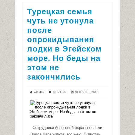
Турецкая семья
чуть не утонула
после
опрокидывания
лодки в Эгейском
море. Но беды на
этом не
закончились
ADMIN
ЖЕРТВЫ
SEP 5TH, 2018
Сотрудники береговой охраны спасли
Эрола Карабулута, его жену Гулистан