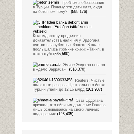
Проблемы образования
в Турции. Почему эти дети едят, сидя
на бетонном полу?
(598,176)
Кылычдароглу предъявил
доказательства наличия у Эрдогана
счетов в зарубежных банках. В зале
послышались громкие крики: «Тайип, в
отставку!»
(565,590)
Эмине Эрдоган попала
в «дело Зарраба»
(518,370)
Reuters: Чистые
валютные резервы Центрального банка
Турции упали до 12,16 млрд
(161,937)
Сват Эрдогана
признал, что обвинил движение Гюлена
лишь основываясь на своих личных
подозрениях
(126,435)