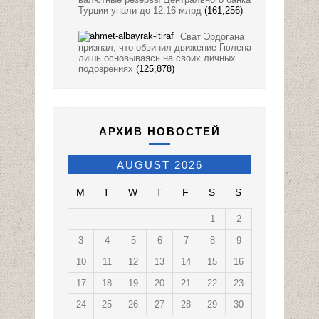
Турции упали до 12,16 млрд
(161,256)
Сват Эрдогана
признал, что обвинил движение Гюлена
лишь основываясь на своих личных
подозрениях
(125,878)
АРХИВ НОВОСТЕЙ
AUGUST 2026
M
T
W
T
F
S
S
1
2
3
4
5
6
7
8
9
10
11
12
13
14
15
16
17
18
19
20
21
22
23
24
25
26
27
28
29
30