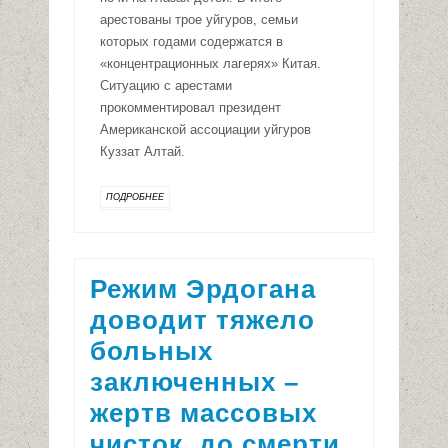
арестованы трое уйгуров, семьи
которых годами содержатся в
«концентрационных лагерях» Китая.
Ситуацию с арестами
прокомментировал президент
Американской ассоциации уйгуров
Куззат Алтай.
ПОДРОБНЕЕ
Режим Эрдогана
доводит тяжело
больных
заключенных –
жертв массовых
чисток, до смерти