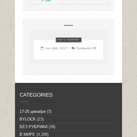
ФОТО ГАЛЕРЕЯ
on
Jun 19th, 2017 /
Comments Off
CATEGORIES
17-25 декабря
(3)
BYLOCK
(23)
БЕЗ РУБРИКИ
(39)
В МИРЕ
(4,288)