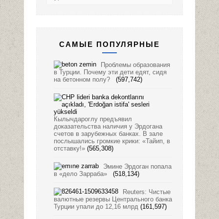
САМЫЕ ПОПУЛЯРНЫЕ
Проблемы образования
в Турции. Почему эти дети едят, сидя
на бетонном полу?
(597,742)
Кылычдароглу предъявил
доказательства наличия у Эрдогана
счетов в зарубежных банках. В зале
послышались громкие крики: «Тайип, в
отставку!»
(565,308)
Эмине Эрдоган попала
в «дело Зарраба»
(518,134)
Reuters: Чистые
валютные резервы Центрального банка
Турции упали до 12,16 млрд
(161,597)