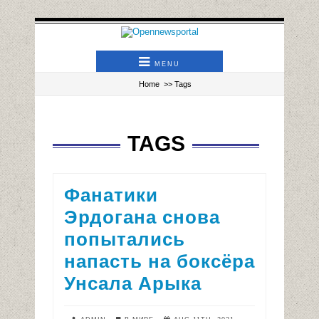
MENU
Home
>> Tags
TAGS
Фанатики
Эрдогана снова
попытались
напасть на боксёра
Унсала Арыка