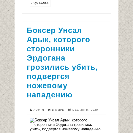
ПОДРОБНЕЕ
Боксер Унсал
Арык, которого
сторонники
Эрдогана
грозились убить,
подвергся
ножевому
нападению
ADMIN
В МИРЕ
DEC 28TH, 2020