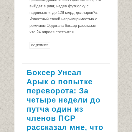
выйдет в ринг, надев футболку с
надписью «Где 128 млрд долларов?».
Известный своей непримиримостью с
режимом Эрдогана боксер рассказал,
что 24 апреля состоится
ПОДРОБНЕЕ
Боксер Унсал
Арык о попытке
переворота: За
четыре недели до
путча один из
членов ПСР
рассказал мне, что