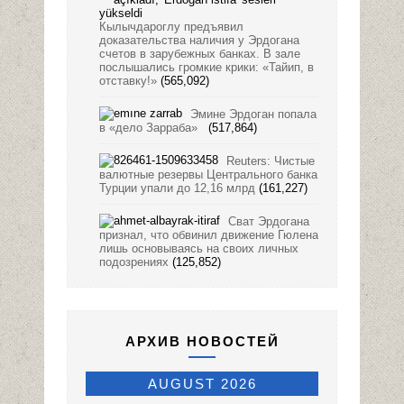
Кылычдароглу предъявил
доказательства наличия у Эрдогана
счетов в зарубежных банках. В зале
послышались громкие крики: «Тайип, в
отставку!»
(565,092)
Эмине Эрдоган попала
в «дело Зарраба»
(517,864)
Reuters: Чистые
валютные резервы Центрального банка
Турции упали до 12,16 млрд
(161,227)
Сват Эрдогана
признал, что обвинил движение Гюлена
лишь основываясь на своих личных
подозрениях
(125,852)
АРХИВ НОВОСТЕЙ
AUGUST 2026