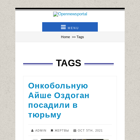
MENU
Home
>> Tags
TAGS
Онкобольную
Айше Оздоган
посадили в
тюрьму
ADMIN
ЖЕРТВЫ
OCT 5TH, 2021