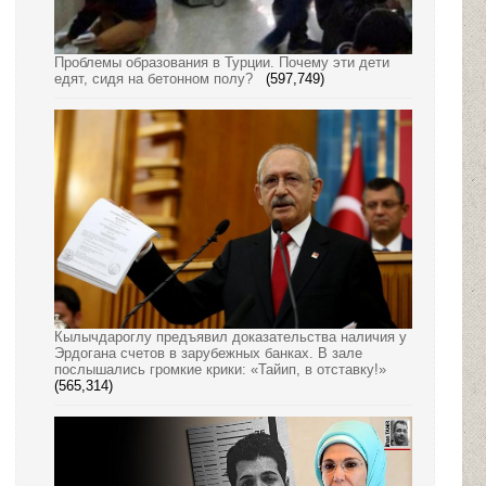
Проблемы образования в Турции. Почему эти дети
едят, сидя на бетонном полу?
(597,749)
Кылычдароглу предъявил доказательства наличия у
Эрдогана счетов в зарубежных банках. В зале
послышались громкие крики: «Тайип, в отставку!»
(565,314)