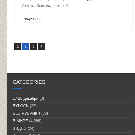
Ахмета Кылыча, который
ПОДРОБНЕЕ
1
2
3
4
CATEGORIES
17-25 декабря
(3)
BYLOCK
(23)
БЕЗ РУБРИКИ
(39)
В МИРЕ
(4,288)
ВИДЕО
(24)