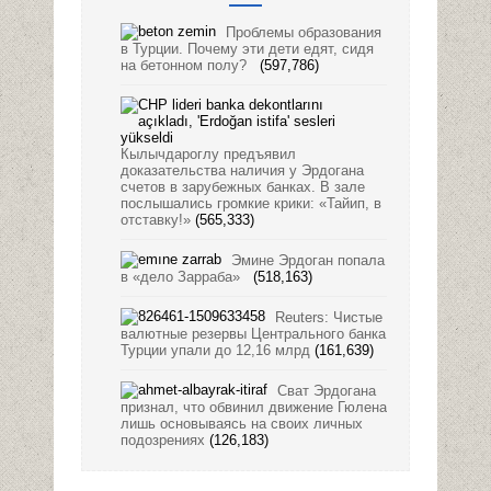
Проблемы образования
в Турции. Почему эти дети едят, сидя
на бетонном полу?
(597,786)
Кылычдароглу предъявил
доказательства наличия у Эрдогана
счетов в зарубежных банках. В зале
послышались громкие крики: «Тайип, в
отставку!»
(565,333)
Эмине Эрдоган попала
в «дело Зарраба»
(518,163)
Reuters: Чистые
валютные резервы Центрального банка
Турции упали до 12,16 млрд
(161,639)
Сват Эрдогана
признал, что обвинил движение Гюлена
лишь основываясь на своих личных
подозрениях
(126,183)