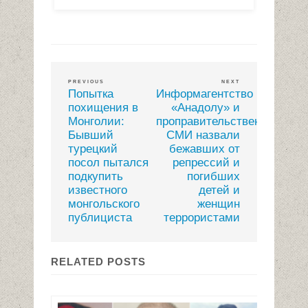
PREVIOUS
NEXT
Попытка
Информагентство
похищения в
«Анадолу» и
Монголии:
проправительственные
Бывший
СМИ назвали
турецкий
бежавших от
посол пытался
репрессий и
подкупить
погибших
известного
детей и
монгольского
женщин
публициста
террористами
RELATED POSTS