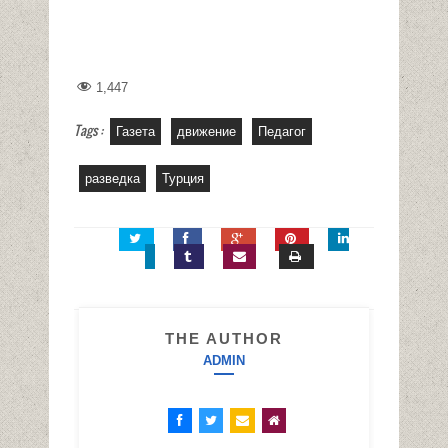
1,447
Tags :
Газета
движение
Педагог
разведка
Турция
THE AUTHOR
ADMIN