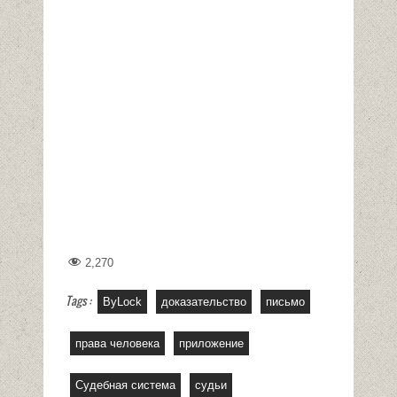
2,270
Tags :
ByLock
доказательство
письмо
права человека
приложение
Судебная система
судьи