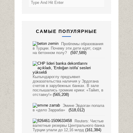
САМЫЕ ПОПУЛЯРНЫЕ
Проблемы образования
в Турции. Почему эти дети едят, сидя
на бетонном полу?
(597,589)
Кылычдароглу предъявил
доказательства наличия у Эрдогана
счетов в зарубежных банках. В зале
послышались громкие крики: «Тайип, в
отставку!»
(565,208)
Эмине Эрдоган попала
в «дело Зарраба»
(518,012)
Reuters: Чистые
валютные резервы Центрального банка
Турции упали до 12,16 млрд
(161,384)